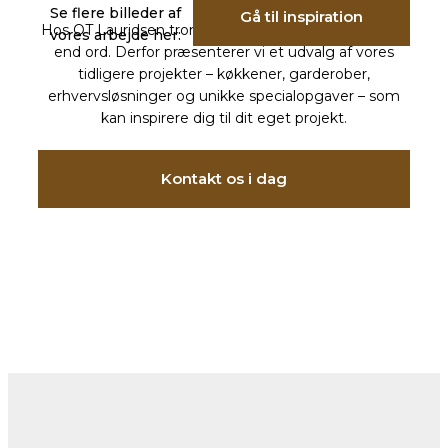
Se flere billeder af
Gå til inspiration
Hos OT Lauridsen tror vi på, at billeder taler stærkere
vores arbejde her:
end ord. Derfor præsenterer vi et udvalg af vores
tidligere projekter – køkkener, garderober,
erhvervsløsninger og unikke specialopgaver – som
kan inspirere dig til dit eget projekt.
Kontakt os i dag