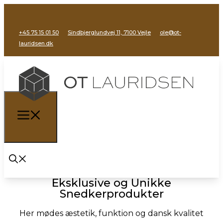
+45 75 15 01 50
Sindbjerglundvej 11, 7100 Vejle
ole@ot-
lauridsen.dk
Eksklusive og Unikke
Snedkerprodukter
Her mødes æstetik, funktion og dansk kvalitet